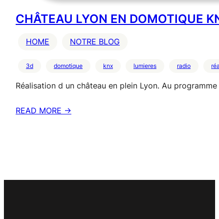
CHÂTEAU LYON EN DOMOTIQUE K
HOME
NOTRE BLOG
3d
domotique
knx
lumieres
radio
réa
Réalisation d un château en plein Lyon. Au programme 
READ MORE →