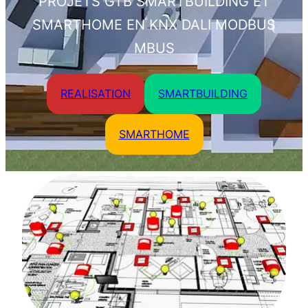
PROJETS GTB SMARTBUILDING ET
SMARTHOME EN KNX DALI MODBUS
MBUS
REALISATION
SMARTBUILDING
SMARTHOME