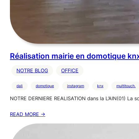
Réalisation mairie en domotique kn
NOTRE BLOG
OFFICE
dali
domotique
instagram
knx
multitouch.
NOTRE DERNIERE REALISATION dans la L’AIN(01) La solu
READ MORE →