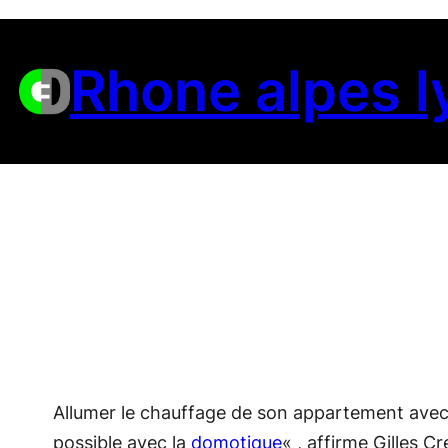
Aller
au
Rhone alpes l
contenu
Allumer le chauffage de son appartement avec s
possible avec la
domotique
« , affirme Gilles 